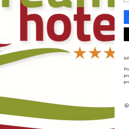
In
Pr
pr
pr