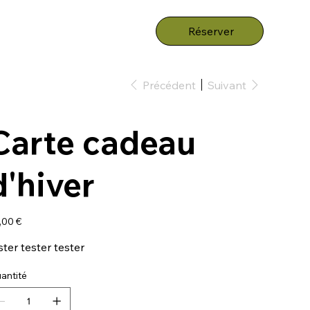
Réserver
Précédent
Suivant
Carte cadeau
d'hiver
,00 €
ster tester tester
antité