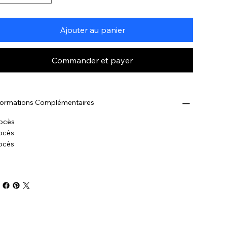
Ajouter au panier
Commander et payer
formations Complémentaires
ocès
ocès
ocès