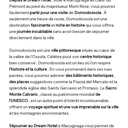
Depuis le Dream Hotel
, situé à Macugnaga au cœur du
Piémont au pied du majestueux Mont Rose, vous pourrez
facilement
partir pour une visite
de
Domodossola
. À
seulement une heure de route, Domodossola est une
destination
fascinante
et
riche en histoire
qui vous offrira
une
journée inoubliable
sans avoir besoin de séjourner
directement dans la ville.
Domodossola est une
ville pittoresque
située au cœur de
la vallée de l'Ossola. Célèbre pour son
centre historique
bien conservé , Domodossola est un lieu où l'on respire
l'histoire et la culture
. En vous promenant dans ses rues
pavées, vous pourrez admirer
des bâtiments historiques
,
des places
suggestives comme la Piazza del Mercato et la
splendide église des Saints Gervasio et Protasio. Le
Sacro
Monte Calvario
, classé au patrimoine mondial
de
l'UNESCO
, est un autre point d'intérêt incontournable,
offrant un
voyage spirituel et une vue imprenable sur la ville
et les montagnes environnantes.
Séjourner au Dream Hotel
à Macugnaga vous permet de