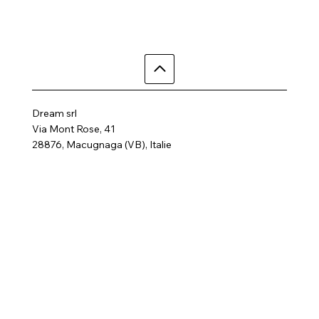
Dream srl
Via Mont Rose, 41
28876, Macugnaga (VB), Italie
Téléphone : +39 3497855758
Courriel :
dreamhotelalp@gmail.com
Où nous sommes
Home
Activité
Chambres
Contactez-nous
SPA
FAQ
Galerie
Termes et conditions
politique de confidentialité
Suivez-nous
Politique en matière de cookies