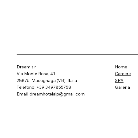
Dream s.r.l.
Home
Via Monte Rosa, 41
Camere
28876, Macugnaga (VB), Italia
SPA
Telefono: +39 3497855758
Galleria
Email:
dreamhotelalp@gmail.com