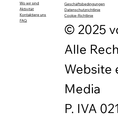
Wo wir sind
Geschäftsbedingungen
Aktivität
Datenschutzrichtlinie
Kontaktiere uns
Cookie-Richtlinie
FAQ
© 2025 v
Alle Rec
Website 
Media
P. IVA 0