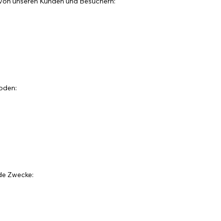
 von unseren Kunden und Besuchern:
)
oden:
de Zwecke: