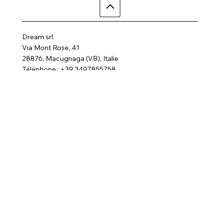
Dream srl
Via Mont Rose, 41
28876, Macugnaga (VB), Italie
Téléphone : +39 3497855758
Courriel :
dreamhotelalp@gmail.com
Où nous sommes
Home
Activité
Chambres
Contactez-nous
SPA
FAQ
Galerie
Termes et conditions
politique de confidentialité
Suivez-nous
Politique en matière de cookies
© 2025 par Dream Hotel. Tous droits réservés
Site créé par BRC Media