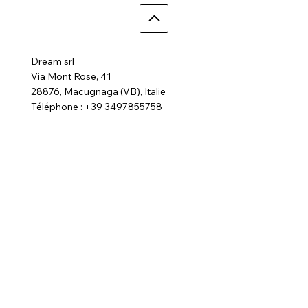
Dream srl
Via Mont Rose, 41
28876, Macugnaga (VB), Italie
Téléphone : +39 3497855758
Courriel :
dreamhotelalp@gmail.com
Où nous sommes
Home
Activité
Chambres
Contactez-nous
SPA
FAQ
Galerie
Termes et conditions
politique de confidentialité
Suivez-nous
Politique en matière de cookies
© 2025 par Dream Hotel. Tous droits réservés
Site créé par BRC Media