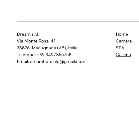
Dream s.r.l.
Home
Via Monte Rosa, 41
Camere
28876, Macugnaga (VB), Italia
SPA
Telefono: +39 3497855758
Galleria
Email:
dreamhotelalp@gmail.com