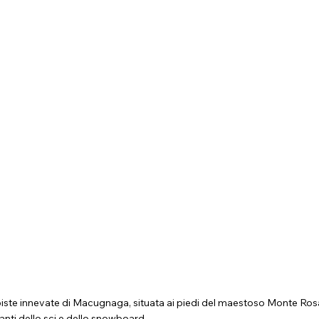
piste innevate di Macugnaga, situata ai piedi del maestoso Monte Rosa.
anti dello sci e dello snowboard.