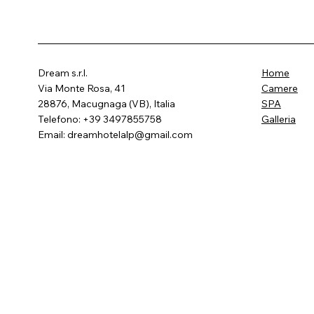
Dream s.r.l.
Home
Via Monte Rosa, 41
Camere
28876, Macugnaga (VB), Italia
SPA
Telefono: +39 3497855758
Galleria
Email:
dreamhotelalp@gmail.com