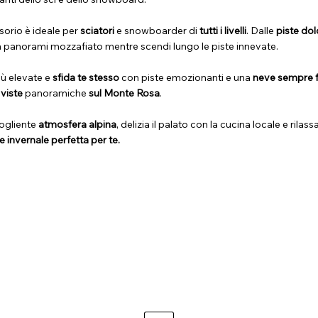
orio è ideale per
sciatori
e snowboarder di
tutti i livelli
. Dalle
piste dol
ra panorami mozzafiato mentre scendi lungo le piste innevate.
più elevate e
sfida te stesso
con piste emozionanti e una
neve sempre 
 viste
panoramiche
sul Monte Rosa
.
ogliente
atmosfera alpina
, delizia il palato con la cucina locale e rilas
invernale perfetta per te.