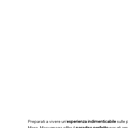
Preparati a vivere un'
esperienza indimenticabile
sulle 
Moro, Macugnaga offre il
paradiso perfetto
per gli am