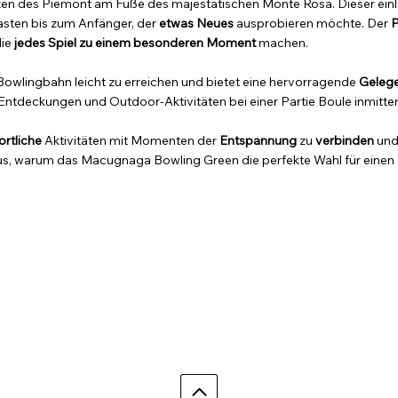
en des Piemont am Fuße des majestätischen Monte Rosa. Dieser ei
iasten bis zum Anfänger, der
etwas Neues
ausprobieren möchte. Der
P
die
jedes Spiel zu einem besonderen Moment
machen.
 Bowlingbahn leicht zu erreichen und bietet eine hervorragende
Gelege
 Entdeckungen und Outdoor-Aktivitäten bei einer Partie Boule inmit
ortliche
Aktivitäten mit Momenten der
Entspannung
zu
verbinden
und 
s, warum das Macugnaga Bowling Green die perfekte Wahl für einen Ta